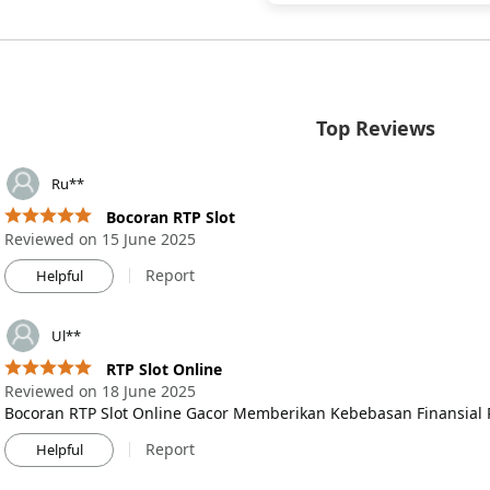
Top Reviews
Ru**
Bocoran RTP Slot
Reviewed on 15 June 2025
Report
Helpful
Ul**
RTP Slot Online
Reviewed on 18 June 2025
Bocoran RTP Slot Online Gacor Memberikan Kebebasan Finansial
Report
Helpful