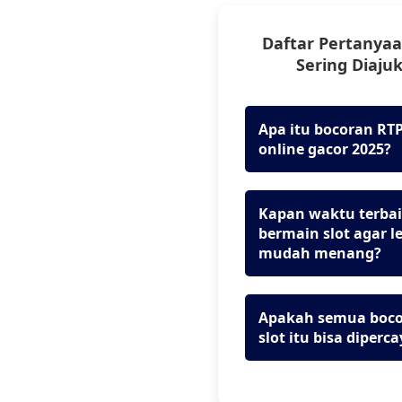
Daftar Pertanya
Sering Diaju
Apa itu bocoran RTP
online gacor 2025?
Kapan waktu terba
bermain slot agar l
mudah menang?
Apakah semua boco
slot itu bisa diperc