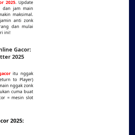
or 2025
. Update
tu, dan jam main
 makin maksimal.
amin anti zonk
arang dan mulai
i ini!
nline Gacor:
tter 2025
gacor
itu nggak
turn to Player)
 main nggak zonk
ukan cuma buat
cor = mesin slot
acor 2025: