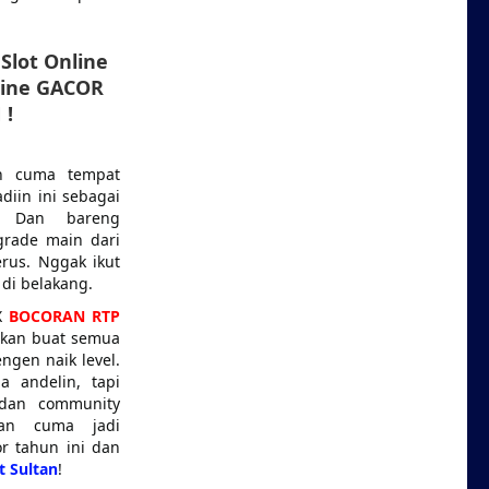
Slot Online
line GACOR
 !
n cuma tempat
diin ini sebagai
. Dan bareng
grade main dari
erus. Nggak ikut
 di belakang.
X
BOCORAN RTP
kan buat semua
ngen naik level.
 andelin, tapi
, dan community
gan cuma jadi
or tahun ini dan
t Sultan
!