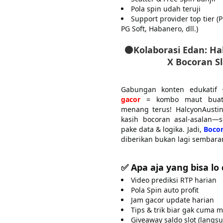
Pola spin udah teruji
Support provider top tier (
PG Soft, Habanero, dll.)
⚫️Kolaborasi Edan: Ha
X Bocoran Sl
Gabungan konten edukatif
gacor
= kombo maut buat
menang terus! HalcyonAusti
kasih bocoran asal-asalan—s
pake data & logika. Jadi,
Bocor
diberikan bukan lagi sembara
✅ Apa aja yang bisa lo
Video prediksi RTP harian
Pola Spin auto profit
Jam gacor update harian
Tips & trik biar gak cuma 
Giveaway saldo slot (langs