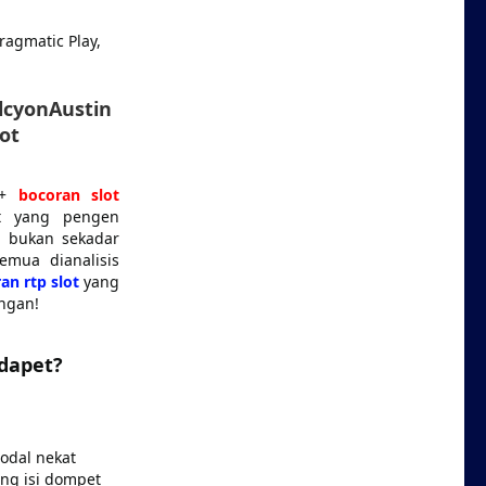
Pragmatic Play,
lcyonAustin
ot
 +
bocoran slot
 yang pengen
n bukan sekadar
emua dianalisis
an rtp slot
yang
ngan!
 dapet?
modal nekat
ung isi dompet